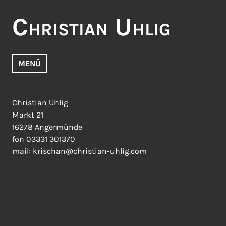
Zum
Christian Uhlig
Inhalt
springen
MENÜ
Christian Uhlig
Markt 21
16278 Angermünde
fon 03331 301370
mail: krischan@christian-uhlig.com