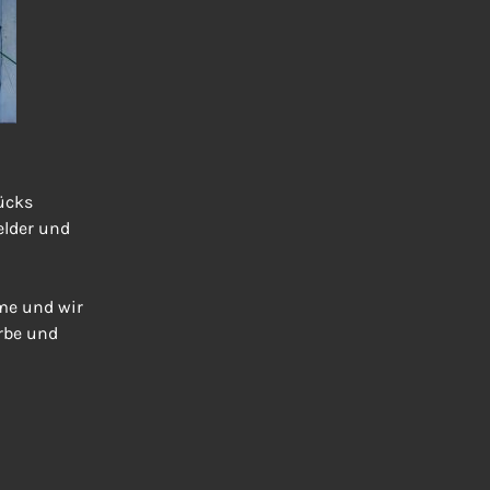
ücks
elder und
rme und wir
rbe und